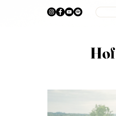
Proje
Hof 