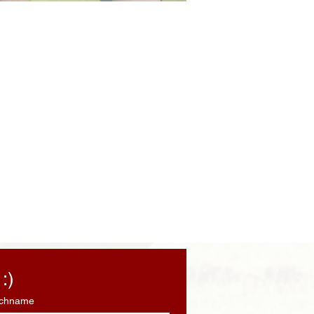
:)
chname