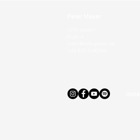
Peter Mayer
4770 Andorf
Pram 4
peter@hofkapelle.net
+43 676 5480590
Impr