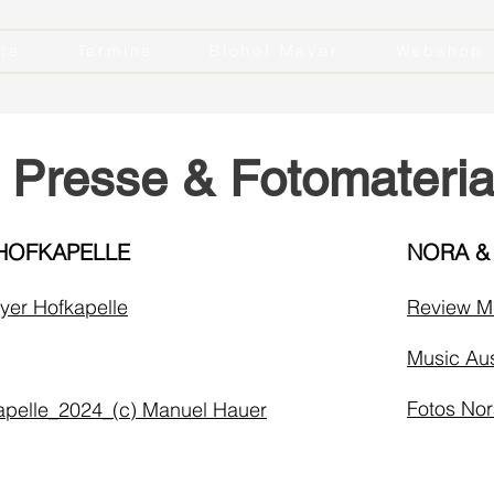
kte
Termine
Biohof Mayer
Webshop
Presse & Fotomateria
HOFKAPELLE
NORA &
yer Hofkapelle
Review Mu
Music Aus
Fotos Nor
apelle_2024_(c) Manuel Hauer