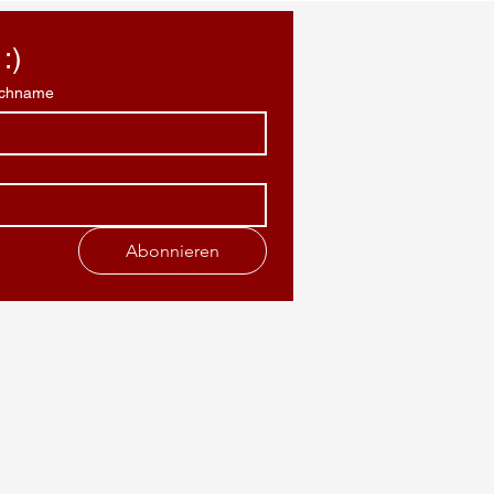
:)
chname
Abonnieren