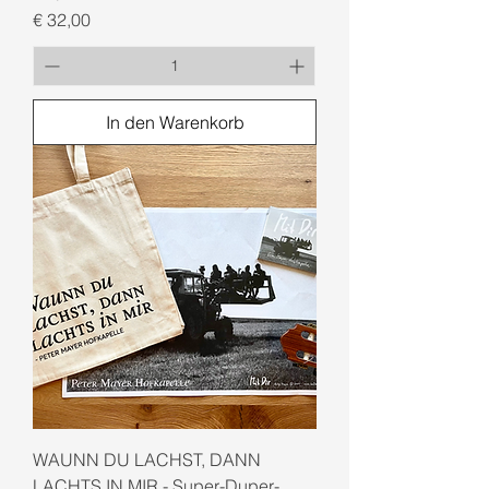
Preis
€ 32,00
In den Warenkorb
WAUNN DU LACHST, DANN
LACHTS IN MIR - Super-Duper-