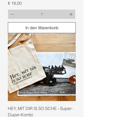
Preis
€ 18,00
In den Warenkorb
HEY, MIT DIR IS SO SCHE - Super-
Duper-Kombi