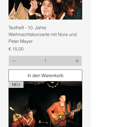
Textheft - 10. Jahre
Weihnachtskonzerte mit Nora und
Peter Mayer
Preis
€ 15,00
In den Warenkorb
NEU