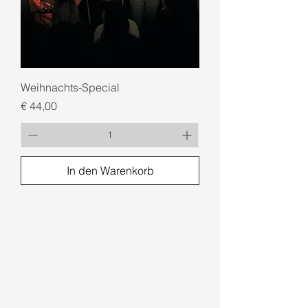
Weihnachts-Special
Preis
€ 44,00
In den Warenkorb