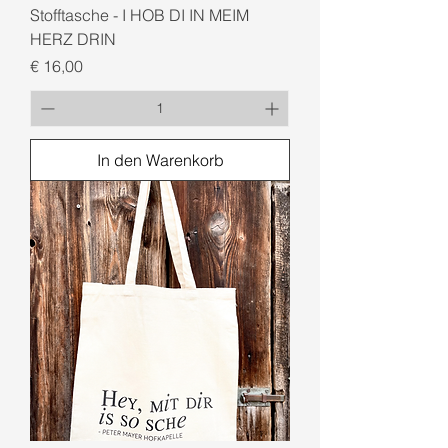
Stofftasche - I HOB DI IN MEIM
HERZ DRIN
Preis
€ 16,00
In den Warenkorb