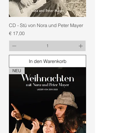
CD - Stü von Nora und Peter Mayer
Preis
€ 17,00
In den Warenkorb
NEU