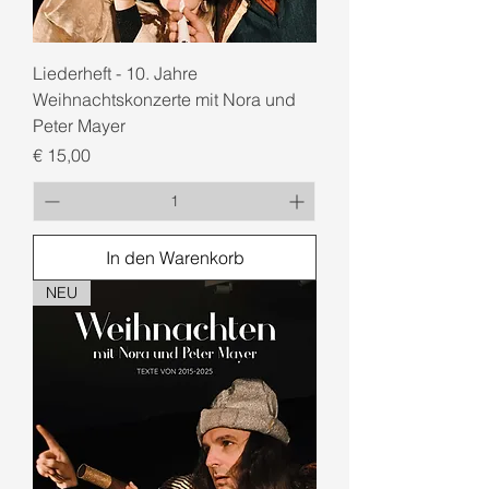
Liederheft - 10. Jahre
Weihnachtskonzerte mit Nora und
Peter Mayer
Preis
€ 15,00
In den Warenkorb
NEU