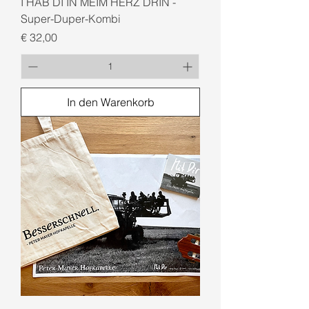
I HAB DI IN MEIM HERZ DRIN -
Super-Duper-Kombi
Preis
€ 32,00
In den Warenkorb