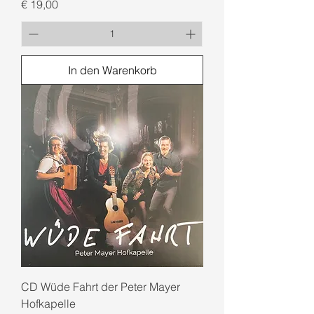
Preis
€ 19,00
In den Warenkorb
CD Wüde Fahrt der Peter Mayer
Hofkapelle