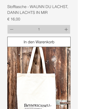
Stofftasche - WAUNN DU LACHST,
DANN LACHTS IN MIR
Preis
€ 16,00
In den Warenkorb