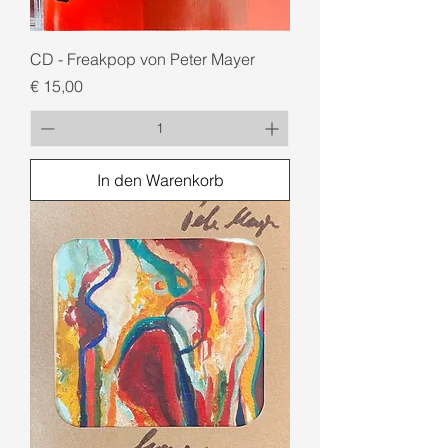
CD - Freakpop von Peter Mayer
Preis
€ 15,00
In den Warenkorb